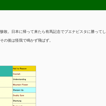
惨敗。日本に帰って来たら有馬記念でブエナビスタに勝ってし
その後は怪我で鳴かず飛ばず。