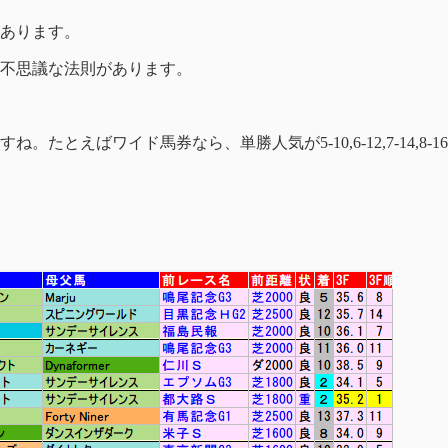
あります。
不思議な法則があります。
たとえばワイド馬券なら、単勝人気が5-10,6-12,7-14,