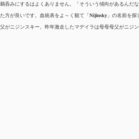
鵜呑みにするはよくありません。「そういう傾向があるんだな
た方が良いです。血統表をよ～く観て「
Nijinsky
」の名前を探
父がニジンスキー。昨年激走したマデイラは母母母父がニジン