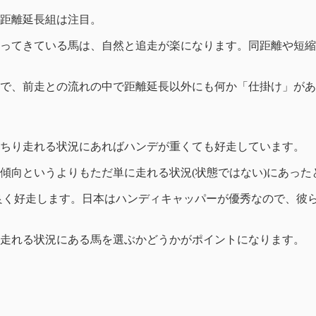
距離延長組は注目。
ってきている馬は、自然と追走が楽になります。同距離や短縮
で、前走との流れの中で距離延長以外にも何か「仕掛け」があ
っちり走れる状況にあればハンデが重くても好走しています。
傾向というよりもただ単に走れる状況(状態ではない)にあった
が良く好走します。日本はハンディキャッパーが優秀なので、彼
に走れる状況にある馬を選ぶかどうかがポイントになります。