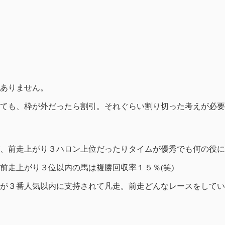
ありません。
ても、枠が外だったら割引。それぐらい割り切った考えが必要
、前走上がり３ハロン上位だったりタイムが優秀でも何の役に
前走上がり３位以内の馬は複勝回収率１５％(笑)
が３番人気以内に支持されて凡走。前走どんなレースをしてい