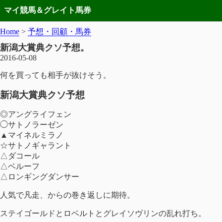
マイ競馬＆グレイト馬券
Home
>
予想・回顧・馬券
新潟大賞典クソ予想。
2016-05-08
何を買っても相手が抜けそう。
新潟大賞典クソ予想
◎アングライフェン
◯サトノラーゼン
▲マイネルミラノ
☆サトノギャラント
△ダコール
△ベルーフ
△ロンギングダンサー
人気で凡走、からの巻き返しに期待。
ステイゴールドとロベルトとグレイソヴリンの乱れ打ち。