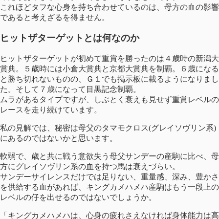
これほどタフな心身を持ち合わせているのは、母方の血の影響
であると考えざるを得ません。
ヒットザターゲットとは何なのか
ヒットザターゲットが初めて重賞を勝ったのは４歳時の新潟大
賞典。５歳時には小倉大賞典と京都大賞典を制覇。６歳になる
と勝ち切れないものの、Ｇ１でも掲示板に載るようになりまし
た。そして７歳になって目黒記念制覇。
ムラがあるタイプですが、しぶとく衰えも見せず重賞レベルの
レースを走り続けています。
私の見解では、秘密は母父のタマモクロス(グレイソヴリン系)
にあるのではないかと思います。
軟弱で、歳と共に戦う意欲失う母父サンデーの産駒に比べ、母
方にグレイソヴリン系の血を持つ馬は衰えづらい。
サンデーサイレンスだけでは足りない、重量感、深み、豊かさ
を供給する血があれば、キングカメハメハ産駒はもう一段上の
レベルの仔を出せるのではないでしょうか。
「キングカメハメハは、心身の疲れさえなければ身体能力は高