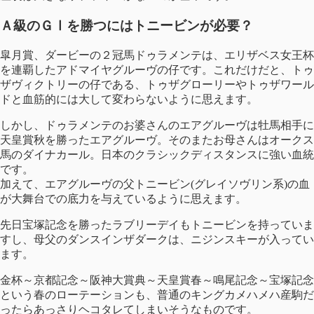
Ａ級のＧⅠを勝つにはトニービンが必要？
皐月賞、ダービーの２冠馬ドゥラメンテは、エリザベス女王杯
を連覇したアドマイヤグルーヴの仔です。これだけだと、トゥ
ザヴィクトリーの仔である、トゥザグローリーやトゥザワール
ドと血筋的には大して変わらないように思えます。
しかし、ドゥラメンテのお婆さんのエアグルーヴは牡馬相手に
天皇賞秋を勝ったエアグルーヴ。そのまたお母さんはオークス
馬のダイナカール。日本のクラシックディスタンスに強い血統
です。
加えて、エアグルーヴの父トニービン(グレイソヴリン系)の血
が大舞台での底力を与えているように思えます。
先日宝塚記念を勝ったラブリーデイもトニービンを持っていま
すし、母父のダンスインザダークは、ニジンスキーが入ってい
ます。
金杯～京都記念～阪神大賞典～天皇賞春～鳴尾記念～宝塚記念
という春のローテーションも、普通のキングカメハメハ産駒だ
ったらあっさりヘコタレてしまいそうなものです。