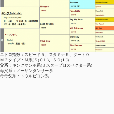
ニトロ指数：スピード５、スタミナ５、ダート０
Ｍ３タイプ：Ｍ系(Ｓ(ＣＬ)、ＳＣ(Ｌ))
父系：キングマンボ系(ミスタープロスペクター系)
母父系：ノーザンダンサー系
母母父系：トウルビヨン系