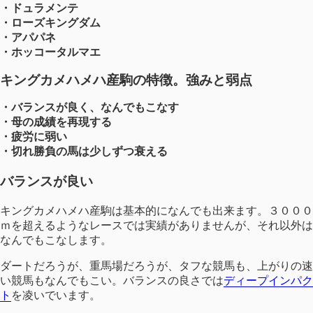
・ドュラメンテ
・ローズキングダム
・アパパネ
・ホッコータルマエ
キングカメハメハ産駒の特徴。強みと弱点
・バランスが良く、なんでもこなす
・母の成績を再現する
・疲労に弱い
・切れ勝負の馬は少しずつ衰える
バランスが良い
キングカメハメハ産駒は基本的になんでも出来ます。３０００
ｍを超えるようなレースでは実績がありませんが、それ以外は
なんでもこなします。
ダートだろうが、重馬場だろうが、タフな競馬も、上がりの速
い競馬もなんでもこい。バランスの良さでは
ディープインパク
ト
を凌いでいます。