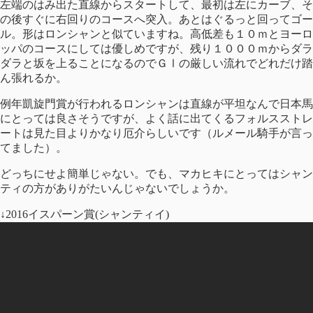
左端のはみ出た直線からスタートして、最初は左にカーブ、そ
の後すぐに右回りのコースへ突入。あとはぐるっと回ってゴー
ル。形はロンシャンと似ていますね。高低差も１０ｍとヨーロ
ッパのコースにしては優しめですが、残り１０００ｍからダラ
ダラと坂を上ることになるのでＧⅠの厳しい流れでどれだけ踏
ん張れるか。
例年凱旋門賞が行われるロンシャンは直線が平坦なんで日本馬
にとっては良さそうですが、よく話に出てくるフォルスストレ
ートは見た目よりかなり厄介らしいです（ルメール騎手が言っ
てました）。
どっちにせよ簡単じゃない。でも、マカヒキにとってはシャン
ティの方がありがたいんじゃないでしょうか。
↓2016イスパーン賞(シャンティイ)