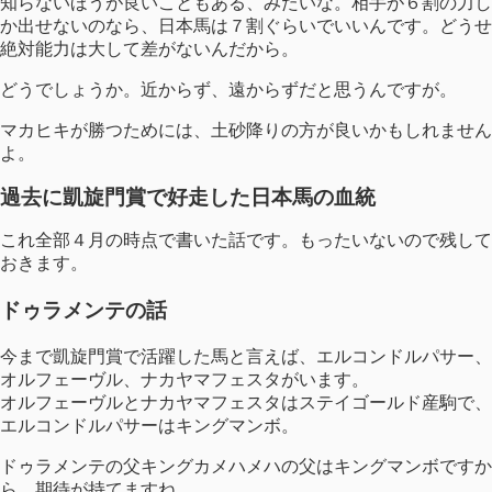
知らないほうが良いこともある、みたいな。相手が６割の力し
か出せないのなら、日本馬は７割ぐらいでいいんです。どうせ
絶対能力は大して差がないんだから。
どうでしょうか。近からず、遠からずだと思うんですが。
マカヒキが勝つためには、土砂降りの方が良いかもしれません
よ。
過去に凱旋門賞で好走した日本馬の血統
これ全部４月の時点で書いた話です。もったいないので残して
おきます。
ドゥラメンテの話
今まで凱旋門賞で活躍した馬と言えば、エルコンドルパサー、
オルフェーヴル、ナカヤマフェスタがいます。
オルフェーヴルとナカヤマフェスタはステイゴールド産駒で、
エルコンドルパサーはキングマンボ。
ドゥラメンテの父キングカメハメハの父はキングマンボですか
ら、期待が持てますね。