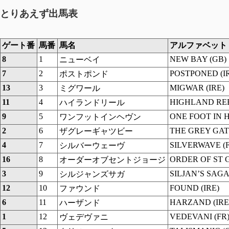
とりあえず出馬表
ゲート番
馬番
馬名
アルファベット
8
1
NEW BAY (GB)
ニューベイ
7
2
POSTPONED (I
ポストポンド
13
3
MIGWAR (IRE)
ミグワール
11
4
HIGHLAND REE
ハイランドリール
9
5
ONE FOOT IN H
ワンフットインヘヴン
2
6
THE GREY GATS
ザグレーギャツビー
4
7
SILVERWAVE (
シルバーウェーヴ
16
8
ORDER OF ST 
オーダーオブセントジョージ
3
9
SILJAN’S SAGA
シルジャンズサガ
12
10
FOUND (IRE)
ファウンド
6
11
HARZAND (IRE
ハーザンド
1
12
VEDEVANI (FR
ヴェデヴァニ