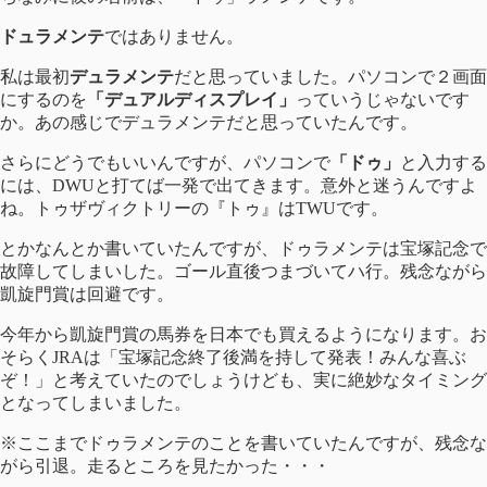
ドュラメンテ
ではありません。
私は最初
デュラメンテ
だと思っていました。パソコンで２画面
にするのを
「デュアルディスプレイ」
っていうじゃないです
か。あの感じでデュラメンテだと思っていたんです。
さらにどうでもいいんですが、パソコンで
「ドゥ」
と入力する
には、DWUと打てば一発で出てきます。意外と迷うんですよ
ね。トゥザヴィクトリーの『トゥ』はTWUです。
とかなんとか書いていたんですが、ドゥラメンテは宝塚記念で
故障してしまいした。ゴール直後つまづいてハ行。残念ながら
凱旋門賞は回避です。
今年から凱旋門賞の馬券を日本でも買えるようになります。お
そらくJRAは「宝塚記念終了後満を持して発表！みんな喜ぶ
ぞ！」と考えていたのでしょうけども、実に絶妙なタイミング
となってしまいました。
※ここまでドゥラメンテのことを書いていたんですが、残念な
がら引退。走るところを見たかった・・・