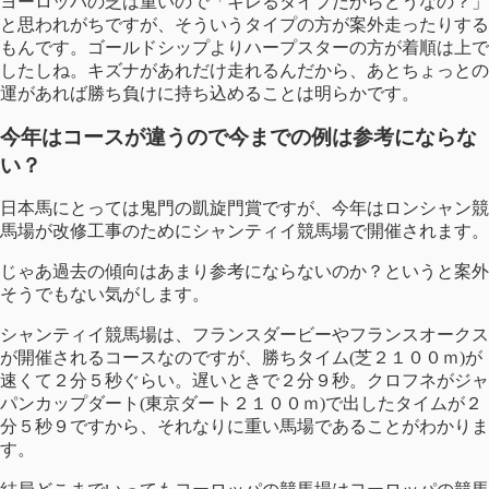
ヨーロッパの芝は重いので「キレるタイプだからどうなの？」
と思われがちですが、そういうタイプの方が案外走ったりする
もんです。ゴールドシップよりハープスターの方が着順は上で
したしね。キズナがあれだけ走れるんだから、あとちょっとの
運があれば勝ち負けに持ち込めることは明らかです。
今年はコースが違うので今までの例は参考にならな
い？
日本馬にとっては鬼門の凱旋門賞ですが、今年はロンシャン競
馬場が改修工事のためにシャンティイ競馬場で開催されます。
じゃあ過去の傾向はあまり参考にならないのか？というと案外
そうでもない気がします。
シャンティイ競馬場は、フランスダービーやフランスオークス
が開催されるコースなのですが、勝ちタイム(芝２１００ｍ)が
速くて２分５秒ぐらい。遅いときで２分９秒。クロフネがジャ
パンカップダート(東京ダート２１００ｍ)で出したタイムが２
分５秒９ですから、それなりに重い馬場であることがわかりま
す。