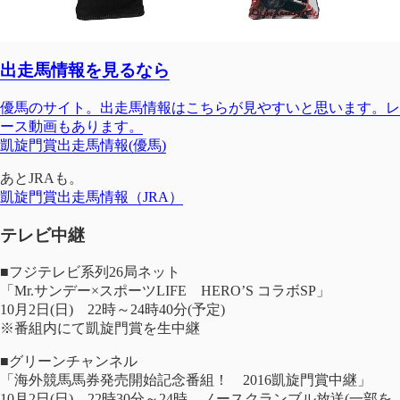
出走馬情報を見るなら
優馬のサイト。出走馬情報はこちらが見やすいと思います。レ
ース動画もあります。
凱旋門賞出走馬情報(優馬)
あとJRAも。
凱旋門賞出走馬情報（JRA）
テレビ中継
■フジテレビ系列26局ネット
「Mr.サンデー×スポーツLIFE HERO’S コラボSP」
10月2日(日) 22時～24時40分(予定)
※番組内にて凱旋門賞を生中継
■グリーンチャンネル
「海外競馬馬券発売開始記念番組！ 2016凱旋門賞中継」
10月2日(日) 22時30分～24時 ノースクランブル放送(一部を