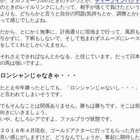
が、オルフェーヴルのときのトレヴとか、
ディープインパクト
のときのレイルリンクにしたって、相手が強くて負けたという
よりも、どちらかと言うと自分の問題(気持ちとか、調整とか)
って感じでしたよね。
だから、とにかく無事に、計画通りに現地まで行って、風邪も
引かずに、下痢もしないで、そして包まれずスムーズにレース
をしてくれとしかいえません。
それさえできればなんとかなる、と信じています。だって日本
の馬は強いですよ。
ロンシャンじゃなきゃ・・・
たとえ今年勝ったとしても、「ロンシャンじゃないし・・・」
と言われてしまいそうです。
でもそんなことは関係ありません。勝ちは勝ちです。そこは前
向きにいきましょう。
いや、むしろレアですよ。ファルブラヴ状態です。
２０１６年４月現在、ゴールドアクターに行ってもらった方が
良い感じがしますけど、どうなんでしょうか。奮起に期待した