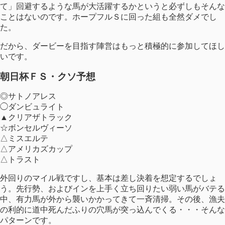
て」回避するような馬が大活躍するかというと必ずしもそんな
ことはないのです。ホープフルＳに回った組も全然ダメでし
た。
だから、ダービーを目指す陣営はもっと積極的に参加してほし
いです。
朝日杯ＦＳ・クソ予想
◎サトノアレス
◯ダンビュライト
▲クリアザトラック
☆ボンセルヴィーソ
△ミスエルテ
△アメリカズカップ
△トラスト
外回りのマイル戦ですし、基本は差し決着を想定するでしょ
う。先行勢、およびインを上手く立ち回りたい弱い馬がバテる
中、有力馬が外から襲いかかってきて一斉清掃。その後、漁夫
の利的に道中死んだふりの穴馬が突っ込んでくる・・・そんな
パターンです。