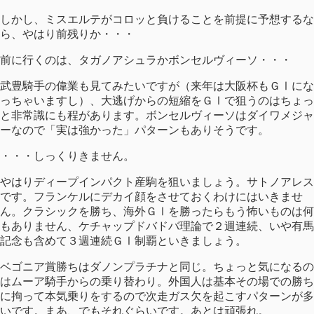
しかし、ミスエルテがコロッと負けることを前提に予想するな
ら、やはり前残りか・・・
前に行くのは、タガノアシュラかボンセルヴィーソ・・・
武豊騎手の偉業も見てみたいですが（来年は大阪杯もＧⅠにな
っちゃいますし）、大逃げからの短縮をＧⅠで狙うのはちょっ
と非常識にも程があります。ボンセルヴィーソはダイワメジャ
ーなので「実は強かった」パターンもありそうです。
・・・しっくりきません。
やはりディープインパクト産駒を狙いましょう。サトノアレス
です。フランケルにデカイ顔をさせておくわけにはいきませ
ん。クラシックを勝ち、海外ＧⅠを勝ったらもう怖いものは何
もありません、ケチャップドバドバ理論で２週連続、いや有馬
記念も含めて３週連続ＧⅠ制覇といきましょう。
ベゴニア賞勝ちはダノンプラチナと同じ。ちょっと気になるの
はムーア騎手からの乗り替わり。外国人は基本その場での勝ち
に拘って本気乗りをするので次走ガス欠を起こすパターンが多
いです。まあ、でもそれぐらいです。あとは頑張れ。