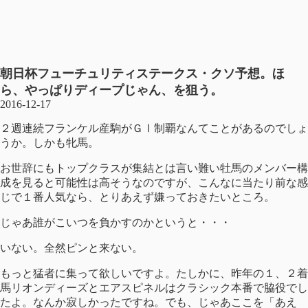
朝日杯フューチュリティステークス・クソ予想。ほ
ら、やっぱりディープじゃん、を狙う。
2016-12-17
２週連続フランケル産駒がＧⅠ制覇なんてことがあるのでしょ
うか。しかも牝馬。
お世辞にもトップクラスが集結とは言い難い牡馬のメンバー構
成を見ると可能性は高そうなのですが、こんなに当たり前な感
じで１番人気なら、とりあえず嫌っておきたいところ。
じゃあ誰がこいつを負かすのかというと・・・
いない。全然ピンと来ない。
もっと猛者に集って欲しいですよ。たしかに、昨年の１、２着
馬リオンディーズとエアスピネルはクラシック本番で脇役でし
たよ。なんか寂しかったですね。でも、じゃあここを「あえ